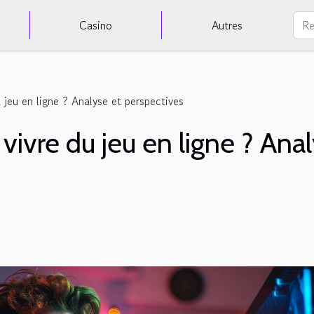
Casino
Autres
 jeu en ligne ? Analyse et perspectives
vivre du jeu en ligne ? Ana