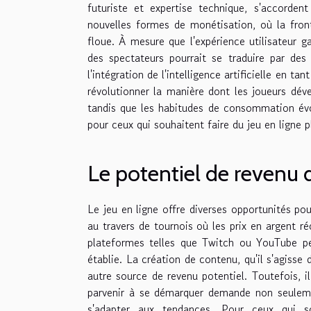
futuriste et expertise technique, s'accorde
nouvelles formes de monétisation, où la front
floue. À mesure que l'expérience utilisateur 
des spectateurs pourrait se traduire par des
l'intégration de l'intelligence artificielle en ta
révolutionner la manière dont les joueurs dév
tandis que les habitudes de consommation évolu
pour ceux qui souhaitent faire du jeu en ligne p
Le potentiel de revenu d
Le jeu en ligne offre diverses opportunités po
au travers de tournois où les prix en argent r
plateformes telles que Twitch ou YouTube peut
établie. La création de contenu, qu'il s'agisse
autre source de revenu potentiel. Toutefois, 
parvenir à se démarquer demande non seuleme
s'adapter aux tendances. Pour ceux qui so