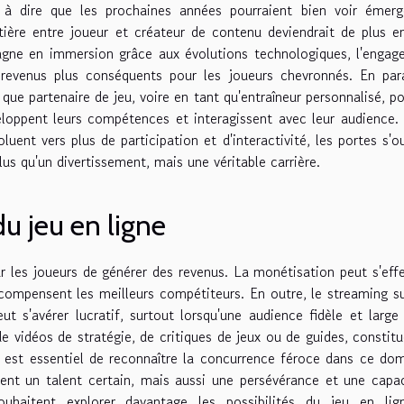
nt à dire que les prochaines années pourraient bien voir émer
ière entre joueur et créateur de contenu deviendrait de plus e
gagne en immersion grâce aux évolutions technologiques, l'enga
 revenus plus conséquents pour les joueurs chevronnés. En para
nt que partenaire de jeu, voire en tant qu'entraîneur personnalisé, po
eloppent leurs compétences et interagissent avec leur audience. 
ent vers plus de participation et d'interactivité, les portes s'o
lus qu'un divertissement, mais une véritable carrière.
u jeu en ligne
ur les joueurs de générer des revenus. La monétisation peut s'eff
écompensent les meilleurs compétiteurs. En outre, le streaming s
 s'avérer lucratif, surtout lorsqu'une audience fidèle et large
 de vidéos de stratégie, de critiques de jeux ou de guides, constit
il est essentiel de reconnaître la concurrence féroce dans ce do
nt un talent certain, mais aussi une persévérance et une capa
uhaitent explorer davantage les possibilités du jeu en lig