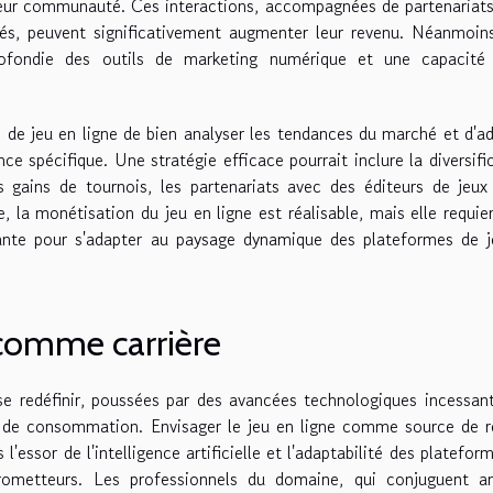
 leur communauté. Ces interactions, accompagnées de partenariat
és, peuvent significativement augmenter leur revenu. Néanmoin
ofondie des outils de marketing numérique et une capacité
s de jeu en ligne de bien analyser les tendances du marché et d'a
ce spécifique. Une stratégie efficace pourrait inclure la diversifi
gains de tournois, les partenariats avec des éditeurs de jeux
, la monétisation du jeu en ligne est réalisable, mais elle requie
nte pour s'adapter au paysage dynamique des plateformes de j
 comme carrière
e redéfinir, poussées par des avancées technologiques incessan
 de consommation. Envisager le jeu en ligne comme source de r
'essor de l'intelligence artificielle et l'adaptabilité des platefor
prometteurs. Les professionnels du domaine, qui conjuguent an