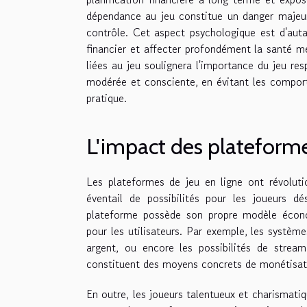
dépendance au jeu constitue un danger majeu
contrôle. Cet aspect psychologique est d'aut
financier et affecter profondément la santé m
liées au jeu soulignera l'importance du jeu re
modérée et consciente, en évitant les comporte
pratique.
L'impact des plateforme
Les plateformes de jeu en ligne ont révolutio
éventail de possibilités pour les joueurs d
plateforme possède son propre modèle économ
pour les utilisateurs. Par exemple, les systèm
argent, ou encore les possibilités de strea
constituent des moyens concrets de monétisat
En outre, les joueurs talentueux et charismat