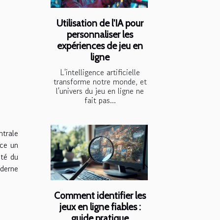
Utilisation de l'IA pour
personnaliser les
expériences de jeu en
ligne
L'intelligence artificielle
transforme notre monde, et
l'univers du jeu en ligne ne
fait pas...
ntrale
-ce un
ité du
oderne
Comment identifier les
jeux en ligne fiables :
guide pratique