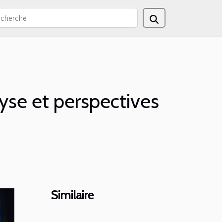
lyse et perspectives
Similaire