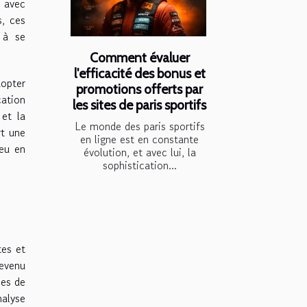
s avec
s, ces
 à se
Comment évaluer
l'efficacité des bonus et
dopter
promotions offerts par
cation
les sites de paris sportifs
 et la
Le monde des paris sportifs
rt une
en ligne est en constante
eu en
évolution, et avec lui, la
sophistication...
tes et
evenu
mes de
alyse