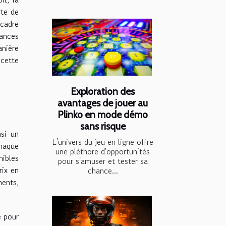
te de
 cadre
dances
anière
 cette
Exploration des
avantages de jouer au
Plinko en mode démo
sans risque
nsi un
L'univers du jeu en ligne offre
haque
une pléthore d'opportunités
ibles
pour s'amuser et tester sa
rix en
chance...
ents,
e pour