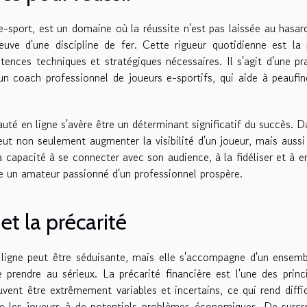
l'e-sport, est un domaine où la réussite n'est pas laissée au hasar
reuve d'une discipline de fer. Cette rigueur quotidienne est la 
ences techniques et stratégiques nécessaires. Il s'agit d'une pr
un coach professionnel de joueurs e-sportifs, qui aide à peaufin
té en ligne s'avère être un déterminant significatif du succès. D
peut non seulement augmenter la visibilité d'un joueur, mais aussi
 capacité à se connecter avec son audience, à la fidéliser et à en
ie un amateur passionné d'un professionnel prospère.
t la précarité
 ligne peut être séduisante, mais elle s'accompagne d'un ensem
e prendre au sérieux. La précarité financière est l'une des princ
vent être extrêmement variables et incertains, ce qui rend diffic
se les joueurs à de potentiels problèmes économiques. De surcro