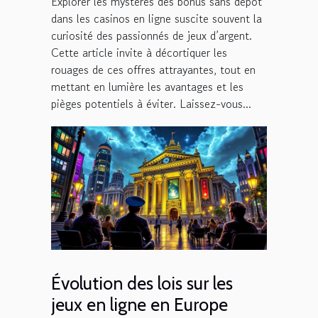
Explorer les mystères des bonus sans dépôt
dans les casinos en ligne suscite souvent la
curiosité des passionnés de jeux d’argent.
Cette article invite à décortiquer les
rouages de ces offres attrayantes, tout en
mettant en lumière les avantages et les
pièges potentiels à éviter. Laissez-vous...
Évolution des lois sur les
jeux en ligne en Europe