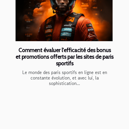
Comment évaluer l'efficacité des bonus
et promotions offerts par les sites de paris
sportifs
Le monde des paris sportifs en ligne est en
constante évolution, et avec lui, la
sophistication...