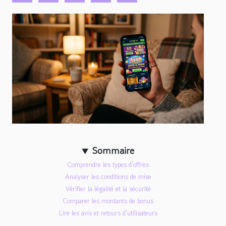
Sommaire
Comprendre les types d’offres
Analyser les conditions de mise
Vérifier la légalité et la sécurité
Comparer les montants de bonus
Lire les avis et retours d’utilisateurs