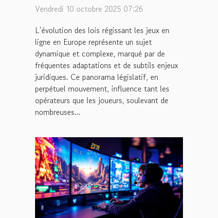
Vendredi 10 octobre 2025 07:26
L’évolution des lois régissant les jeux en
ligne en Europe représente un sujet
dynamique et complexe, marqué par de
fréquentes adaptations et de subtils enjeux
juridiques. Ce panorama législatif, en
perpétuel mouvement, influence tant les
opérateurs que les joueurs, soulevant de
nombreuses...