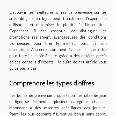
Découvrir les meilleures offres de bienvenue sur les
sites de jeux en ligne peut transformer l’expérience
utilisateur et maximiser le plaisir dès l’inscription.
Cependant, il est essentiel de distinguer les
promotions réellement avantageuses des conditions
trompeuses pour tirer le meilleur parti de son
inscription. Apprenez comment évaluer chaque offre
pour faire un choix éclairé grâce à des critères précis
et des conseils d’experts ; la suite de cet article vous
guide pas à pas.
Comprendre les types d’offres
Les bonus de bienvenue proposés par les sites de jeux
en ligne se déclinent en plusieurs catégories, chacune
répondant à des attentes spécifiques des joueurs.
Parmi les plus courants figurent les bonus sans dépôt,