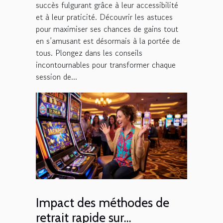
succès fulgurant grâce à leur accessibilité
et à leur praticité. Découvrir les astuces
pour maximiser ses chances de gains tout
en s’amusant est désormais à la portée de
tous. Plongez dans les conseils
incontournables pour transformer chaque
session de...
Impact des méthodes de
retrait rapide sur