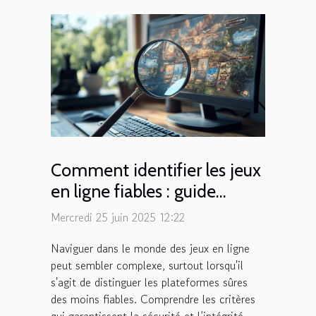
Comment identifier les jeux
en ligne fiables : guide
pratique
Mercredi 25 juin 2025 12:22
Naviguer dans le monde des jeux en ligne
peut sembler complexe, surtout lorsqu'il
s'agit de distinguer les plateformes sûres
des moins fiables. Comprendre les critères
qui garantissent la sécurité et l’intégrité