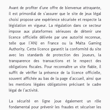
Avant de profiter d’une offre de bienvenue attrayante,
il est primordial de s’assurer que le site de jeux légal
choisi propose une expérience sécurisée et respecte la
législation en vigueur. La régulation dans ce secteur
impose aux plateformes sérieuses de détenir une
licence officielle délivrée par une autorité reconnue,
telle que l’ANJ en France ou la Malta Gaming
Authority. Cette licence garantit la conformité du site
avec les standards de protection des joueurs, la
transparence des transactions et le respect des
obligations fiscales. Pour reconnaître un site fiable, il
suffit de vérifier la présence de la licence officielle,
souvent affichée au bas de la page d’accueil, ainsi que
les mentions légales obligatoires précisant le cadre
légal de l’activité.
La sécurité en ligne joue également un rôle
fondamental pour prévenir les fraudes et sécuriser les