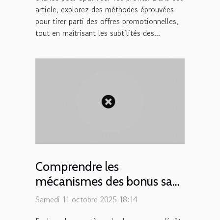
article, explorez des méthodes éprouvées
pour tirer parti des offres promotionnelles,
tout en maîtrisant les subtilités des...
Comprendre les
mécanismes des bonus sans
dépôt dans les casinos en
Samedi 11 octobre 2025 18:14
ligne