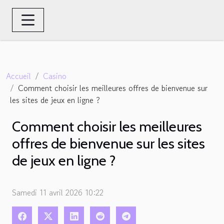
Accueil
Casino
Comment choisir les meilleures offres de bienvenue sur
les sites de jeux en ligne ?
Comment choisir les meilleures
offres de bienvenue sur les sites
de jeux en ligne ?
Samedi 11 avril 2026 10:22