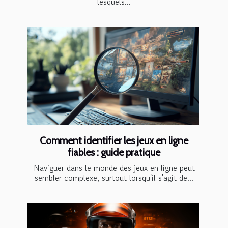
lesquels...
Comment identifier les jeux en ligne
fiables : guide pratique
Naviguer dans le monde des jeux en ligne peut
sembler complexe, surtout lorsqu'il s'agit de...