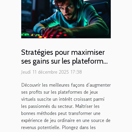
Stratégies pour maximiser
ses gains sur les plateformes
de jeux virtuels
Jeudi 11 décembre 2025 17:38
Découvrir les meilleures façons d’augmenter
ses profits sur les plateformes de jeux
virtuels suscite un intérêt croissant parmi
les passionnés du secteur. Maîtriser les
bonnes méthodes peut transformer une
expérience de jeu ordinaire en une source de
revenus potentielle. Plongez dans les