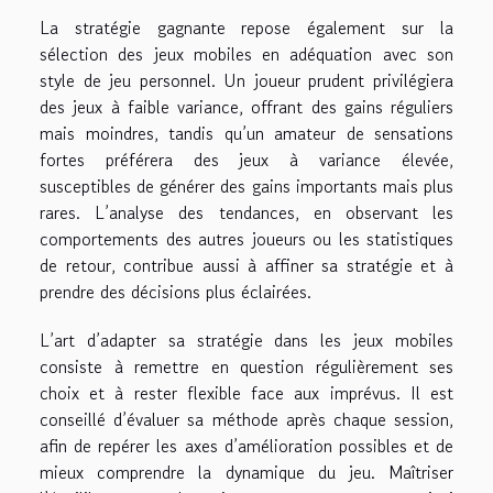
La stratégie gagnante repose également sur la
sélection des jeux mobiles en adéquation avec son
style de jeu personnel. Un joueur prudent privilégiera
des jeux à faible variance, offrant des gains réguliers
mais moindres, tandis qu’un amateur de sensations
fortes préférera des jeux à variance élevée,
susceptibles de générer des gains importants mais plus
rares. L’analyse des tendances, en observant les
comportements des autres joueurs ou les statistiques
de retour, contribue aussi à affiner sa stratégie et à
prendre des décisions plus éclairées.
L’art d’adapter sa stratégie dans les jeux mobiles
consiste à remettre en question régulièrement ses
choix et à rester flexible face aux imprévus. Il est
conseillé d’évaluer sa méthode après chaque session,
afin de repérer les axes d’amélioration possibles et de
mieux comprendre la dynamique du jeu. Maîtriser