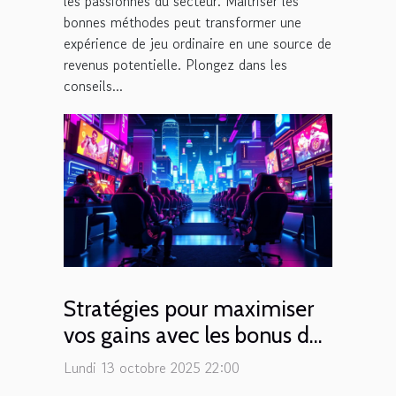
les passionnés du secteur. Maîtriser les
bonnes méthodes peut transformer une
expérience de jeu ordinaire en une source de
revenus potentielle. Plongez dans les
conseils...
Stratégies pour maximiser
vos gains avec les bonus des
plateformes de jeux
Lundi 13 octobre 2025 22:00