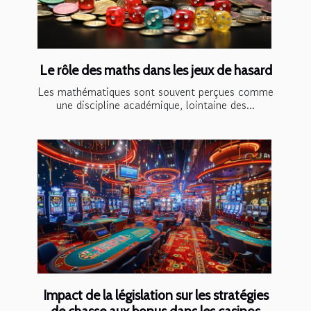
Le rôle des maths dans les jeux de hasard
Les mathématiques sont souvent perçues comme
une discipline académique, lointaine des...
Impact de la législation sur les stratégies
de chasse aux bonus dans les casinos