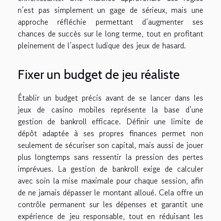
n’est pas simplement un gage de sérieux, mais une
approche réfléchie permettant d’augmenter ses
chances de succès sur le long terme, tout en profitant
pleinement de l’aspect ludique des jeux de hasard.
Fixer un budget de jeu réaliste
Établir un budget précis avant de se lancer dans les
jeux de casino mobiles représente la base d’une
gestion de bankroll efficace. Définir une limite de
dépôt adaptée à ses propres finances permet non
seulement de sécuriser son capital, mais aussi de jouer
plus longtemps sans ressentir la pression des pertes
imprévues. La gestion de bankroll exige de calculer
avec soin la mise maximale pour chaque session, afin
de ne jamais dépasser le montant alloué. Cela offre un
contrôle permanent sur les dépenses et garantit une
expérience de jeu responsable, tout en réduisant les