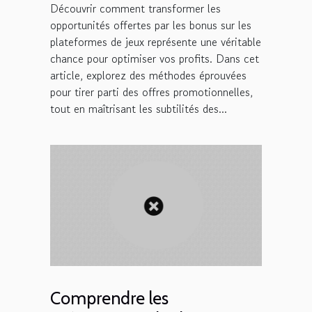
Découvrir comment transformer les
opportunités offertes par les bonus sur les
plateformes de jeux représente une véritable
chance pour optimiser vos profits. Dans cet
article, explorez des méthodes éprouvées
pour tirer parti des offres promotionnelles,
tout en maîtrisant les subtilités des...
Comprendre les