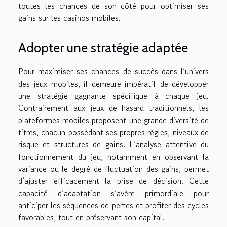
toutes les chances de son côté pour optimiser ses
gains sur les casinos mobiles.
Adopter une stratégie adaptée
Pour maximiser ses chances de succès dans l’univers
des jeux mobiles, il demeure impératif de développer
une stratégie gagnante spécifique à chaque jeu.
Contrairement aux jeux de hasard traditionnels, les
plateformes mobiles proposent une grande diversité de
titres, chacun possédant ses propres règles, niveaux de
risque et structures de gains. L’analyse attentive du
fonctionnement du jeu, notamment en observant la
variance ou le degré de fluctuation des gains, permet
d’ajuster efficacement la prise de décision. Cette
capacité d’adaptation s’avère primordiale pour
anticiper les séquences de pertes et profiter des cycles
favorables, tout en préservant son capital.