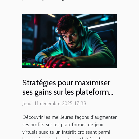
Stratégies pour maximiser
ses gains sur les plateformes
de jeux virtuels
Jeudi 11 décembre 2025 17:38
Découvrir les meilleures façons d’augmenter
ses profits sur les plateformes de jeux
virtuels suscite un intérêt croissant parmi