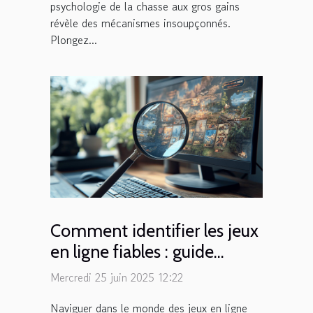
psychologie de la chasse aux gros gains
révèle des mécanismes insoupçonnés.
Plongez...
Comment identifier les jeux
en ligne fiables : guide
pratique
Mercredi 25 juin 2025 12:22
Naviguer dans le monde des jeux en ligne