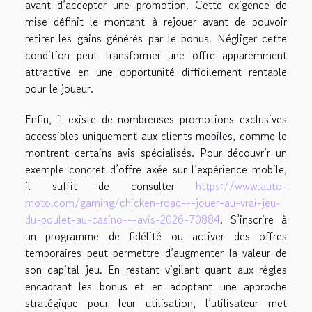
avant d’accepter une promotion. Cette exigence de
mise définit le montant à rejouer avant de pouvoir
retirer les gains générés par le bonus. Négliger cette
condition peut transformer une offre apparemment
attractive en une opportunité difficilement rentable
pour le joueur.
Enfin, il existe de nombreuses promotions exclusives
accessibles uniquement aux clients mobiles, comme le
montrent certains avis spécialisés. Pour découvrir un
exemple concret d’offre axée sur l’expérience mobile,
il suffit de consulter
https://www.auto-
moto.com/gaming/chicken-road---jouer-au-vrai-jeu-
du-poulet-au-casino---avis-2026-70884
. S’inscrire à
un programme de fidélité ou activer des offres
temporaires peut permettre d’augmenter la valeur de
son capital jeu. En restant vigilant quant aux règles
encadrant les bonus et en adoptant une approche
stratégique pour leur utilisation, l’utilisateur met