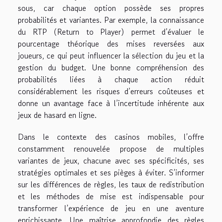
sous, car chaque option possède ses propres
probabilités et variantes. Par exemple, la connaissance
du RTP (Return to Player) permet d’évaluer le
pourcentage théorique des mises reversées aux
joueurs, ce qui peut influencer la sélection du jeu et la
gestion du budget. Une bonne compréhension des
probabilités liées à chaque action réduit
considérablement les risques d’erreurs coûteuses et
donne un avantage face à l’incertitude inhérente aux
jeux de hasard en ligne.
Dans le contexte des casinos mobiles, l’offre
constamment renouvelée propose de multiples
variantes de jeux, chacune avec ses spécificités, ses
stratégies optimales et ses pièges à éviter. S’informer
sur les différences de règles, les taux de redistribution
et les méthodes de mise est indispensable pour
transformer l’expérience de jeu en une aventure
enrichissante. Une maîtrise approfondie des règles