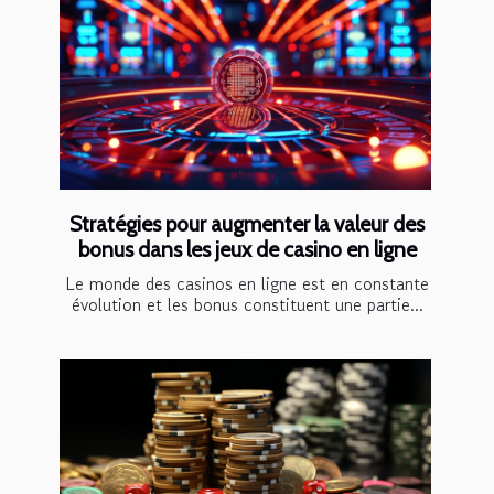
Stratégies pour augmenter la valeur des
bonus dans les jeux de casino en ligne
Le monde des casinos en ligne est en constante
évolution et les bonus constituent une partie...