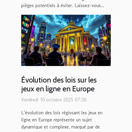
pièges potentiels à éviter. Laissez-vous...
Évolution des lois sur les
jeux en ligne en Europe
Vendredi 10 octobre 2025 07:26
L’évolution des lois régissant les jeux en
ligne en Europe représente un sujet
dynamique et complexe, marqué par de