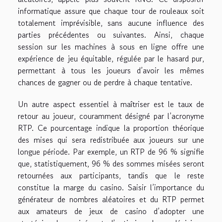
informatique assure que chaque tour de rouleaux soit
totalement imprévisible, sans aucune influence des
parties précédentes ou suivantes. Ainsi, chaque
session sur les machines à sous en ligne offre une
expérience de jeu équitable, régulée par le hasard pur,
permettant à tous les joueurs d’avoir les mêmes
chances de gagner ou de perdre à chaque tentative.
Un autre aspect essentiel à maîtriser est le taux de
retour au joueur, couramment désigné par l’acronyme
RTP. Ce pourcentage indique la proportion théorique
des mises qui sera redistribuée aux joueurs sur une
longue période. Par exemple, un RTP de 96 % signifie
que, statistiquement, 96 % des sommes misées seront
retournées aux participants, tandis que le reste
constitue la marge du casino. Saisir l’importance du
générateur de nombres aléatoires et du RTP permet
aux amateurs de jeux de casino d’adopter une