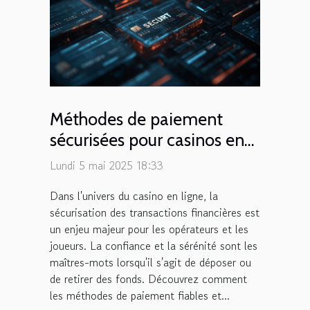
Méthodes de paiement
sécurisées pour casinos en
ligne optimisation et
Lundi 5 mai 2025 18:33
fiabilité
Dans l'univers du casino en ligne, la
sécurisation des transactions financières est
un enjeu majeur pour les opérateurs et les
joueurs. La confiance et la sérénité sont les
maîtres-mots lorsqu'il s'agit de déposer ou
de retirer des fonds. Découvrez comment
les méthodes de paiement fiables et...