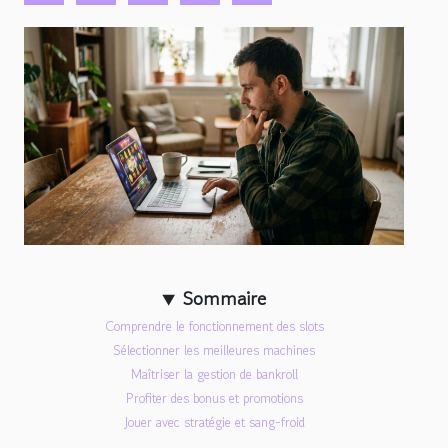
Sommaire
Comprendre le fonctionnement des slots
Sélectionner les meilleures machines
Maîtriser la gestion de bankroll
Profiter des bonus et promotions
Jouer avec stratégie et sang-froid