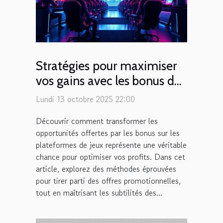
Stratégies pour maximiser
vos gains avec les bonus des
plateformes de jeux
Lundi 13 octobre 2025 22:00
Découvrir comment transformer les
opportunités offertes par les bonus sur les
plateformes de jeux représente une véritable
chance pour optimiser vos profits. Dans cet
article, explorez des méthodes éprouvées
pour tirer parti des offres promotionnelles,
tout en maîtrisant les subtilités des...