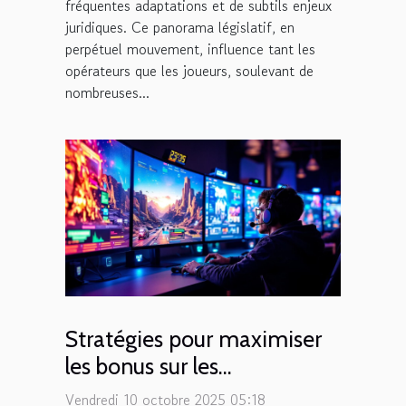
fréquentes adaptations et de subtils enjeux
juridiques. Ce panorama législatif, en
perpétuel mouvement, influence tant les
opérateurs que les joueurs, soulevant de
nombreuses...
Stratégies pour maximiser
les bonus sur les
plateformes de jeux en ligne
Vendredi 10 octobre 2025 05:18