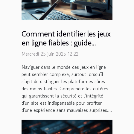
Comment identifier les jeux
en ligne fiables : guide
pratique
Mercredi 25 juin 2025 12:22
Naviguer dans le monde des jeux en ligne
peut sembler complexe, surtout lorsqu'il
s'agit de distinguer les plateformes sûres
des moins fiables. Comprendre les critères
qui garantissent la sécurité et l’intégrité
d'un site est indispensable pour profiter
d'une expérience sans mauvaises surprises....