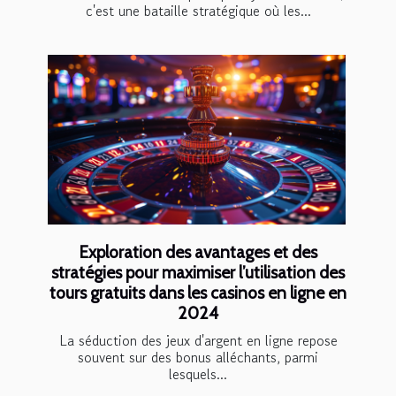
c'est une bataille stratégique où les...
Exploration des avantages et des
stratégies pour maximiser l’utilisation des
tours gratuits dans les casinos en ligne en
2024
La séduction des jeux d'argent en ligne repose
souvent sur des bonus alléchants, parmi
lesquels...