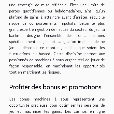
une stratégie de mise réfléchie. Fixer une limite de
pertes quotidiennes ou hebdomadaires, ainsi qu’un
plafond de gains à atteindre avant d’arrêter, réduit le
risque de comportements impulsifs. Selon le plus
grand expert en gestion de risques du secteur du jeu, la
bankroll désigne l’ensemble des fonds destinés
spécifiquement au jeu, et sa gestion implique de ne
jamais dépasser ce montant, quelles que soient les
fluctuations du hasard. Cette discipline permet aux
passionnés de machines à sous argent réel de jouer de
façon responsable, en maximisant les opportunités
tout en maîtrisant les risques.
Profiter des bonus et promotions
Les bonus machines à sous représentent une
opportunité précieuse pour optimiser les sessions de
jeu et maximiser les gains. Les casinos en ligne