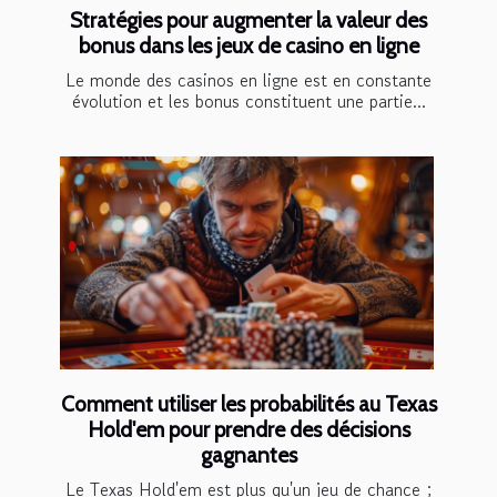
Stratégies pour augmenter la valeur des
bonus dans les jeux de casino en ligne
Le monde des casinos en ligne est en constante
évolution et les bonus constituent une partie...
Comment utiliser les probabilités au Texas
Hold'em pour prendre des décisions
gagnantes
Le Texas Hold'em est plus qu'un jeu de chance ;