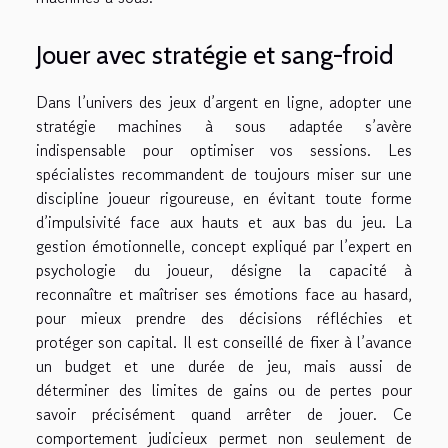
Jouer avec stratégie et sang-froid
Dans l’univers des jeux d’argent en ligne, adopter une
stratégie machines à sous adaptée s’avère
indispensable pour optimiser vos sessions. Les
spécialistes recommandent de toujours miser sur une
discipline joueur rigoureuse, en évitant toute forme
d’impulsivité face aux hauts et aux bas du jeu. La
gestion émotionnelle, concept expliqué par l’expert en
psychologie du joueur, désigne la capacité à
reconnaître et maîtriser ses émotions face au hasard,
pour mieux prendre des décisions réfléchies et
protéger son capital. Il est conseillé de fixer à l’avance
un budget et une durée de jeu, mais aussi de
déterminer des limites de gains ou de pertes pour
savoir précisément quand arrêter de jouer. Ce
comportement judicieux permet non seulement de