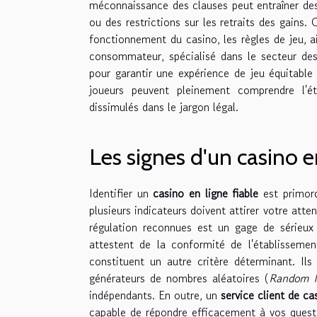
méconnaissance des clauses peut entraîner des
ou des restrictions sur les retraits des gains
fonctionnement du casino, les règles de jeu, 
consommateur, spécialisé dans le secteur des 
pour garantir une expérience de jeu équitable
joueurs peuvent pleinement comprendre l'é
dissimulés dans le jargon légal.
Les signes d'un casino e
Identifier un
casino en ligne fiable
est primord
plusieurs indicateurs doivent attirer votre att
régulation reconnues est un gage de sérieux 
attestent de la conformité de l'établissemen
constituent un autre critère déterminant. Il
générateurs de nombres aléatoires (
Random 
indépendants. En outre, un
service client de ca
capable de répondre efficacement à vos questi