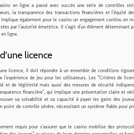
asino en ligne a passé avec succès une série de contrôles stri
urs, la transparence des transactions financières et l'équité de
implique également pour le casino un engagement continu en m
tées par l'autorité émettrice. Il s'agit d'un élément déterminant p
en ligne.
 d'une licence
une licence, il doit répondre à un ensemble de conditions rigour
de l'expérience de jeu pour les utilisateurs. Les "Critères de lice
té et de légitimité mais aussi des mesures de sécurité indispen
ansparence financière", qui implique une présentation claire et véri
rouver sa solvabilité et sa capacité à payer les gains des joueu
un point de contrôle sévère, nécessitant un système fiable pour pr
lement requis pour s'assurer que le casino mobilise des protoco
ection des joueurs" au niveau de leurs données personnelles et banc