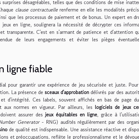
 surprises désagréables, telles que des conditions de mise inatt
. Chaque
clause contractuelle
renferme en elle les modalités préci
ainsi que les processus de paiement et de bonus. Un expert en dr
jeux en ligne, soulignera la nécessité de décrypter ces inform
 et transparente. C'est en s'armant de patience et d'attention q
tendue de leurs engagements et éviter les pièges éventuell
n ligne fiable
ial pour garantir une expérience de jeu sécurisée et juste. Pour
ention. La présence de
sceaux d'approbation
délivrés par des autori
et d'intégrité. Ces labels, souvent affichés en bas de page du
t aux normes en vigueur. Par ailleurs, les
logiciels de jeux cer
s doivent assurer des
jeux équitables en ligne
, grâce à l'utilisat
Number Generator
- RNG) audités régulièrement par des organ
sino
de qualité est indispensable. Une assistance réactive et dispo
ons et préoccupations, reflète le professionnalisme et le dévo