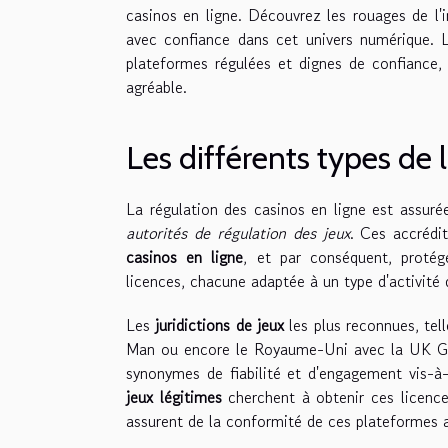
casinos en ligne. Découvrez les rouages de l'
avec confiance dans cet univers numérique. L'
plateformes régulées et dignes de confiance, 
agréable.
Les différents types de 
La régulation des casinos en ligne est assurée
autorités de régulation des jeux
. Ces accrédit
casinos en ligne
, et par conséquent, protég
licences, chacune adaptée à un type d'activité de
Les
juridictions de jeux
les plus reconnues, tel
Man ou encore le Royaume-Uni avec la UK Gam
synonymes de fiabilité et d'engagement vis-à-
jeux légitimes
cherchent à obtenir ces licence
assurent de la conformité de ces plateformes a