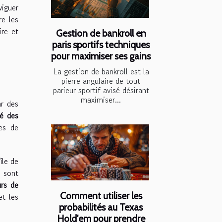
viguer
re les
ire et
Gestion de bankroll en
paris sportifs techniques
pour maximiser ses gains
La gestion de bankroll est la
pierre angulaire de tout
parieur sportif avisé désirant
maximiser...
ar des
té des
ies de
île de
s sont
urs de
Comment utiliser les
et les
probabilités au Texas
Hold'em pour prendre