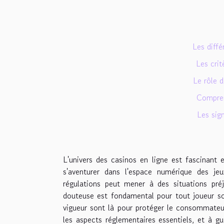
Les diffé
Les crit
Le rôle d
Compren
Les sign
L'univers des casinos en ligne est fascinant e
s'aventurer dans l'espace numérique des j
régulations peut mener à des situations préj
douteuse est fondamental pour tout joueur sou
vigueur sont là pour protéger le consommateur
les aspects réglementaires essentiels, et à gu