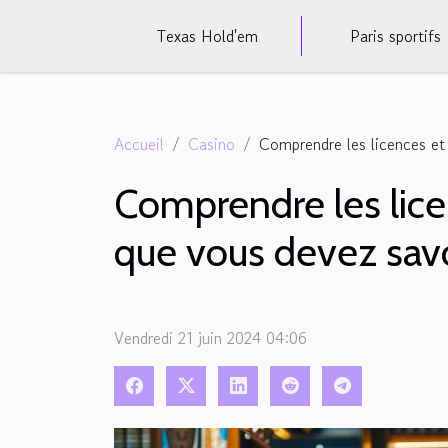
Texas Hold'em
Paris sportifs
Accueil
Casino
Comprendre les licences et 
Comprendre les licen
que vous devez savo
Vendredi 21 juin 2024 04:06