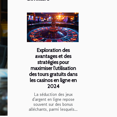
Exploration des
avantages et des
stratégies pour
maximiser l’utilisation
des tours gratuits dans
les casinos en ligne en
2024
La séduction des jeux
d'argent en ligne repose
souvent sur des bonus
alléchants, parmi lesquels...