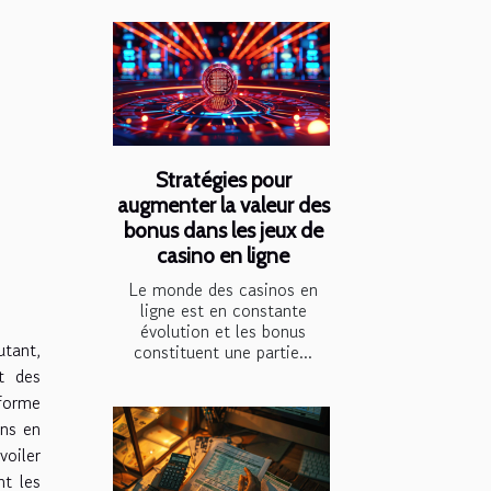
Stratégies pour
augmenter la valeur des
bonus dans les jeux de
casino en ligne
Le monde des casinos en
ligne est en constante
évolution et les bonus
utant,
constituent une partie...
t des
eforme
ons en
voiler
nt les