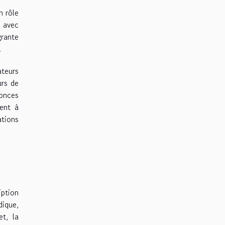
n rôle
n avec
grante
.
ateurs
urs de
nonces
ent à
ations
iption
dique,
et, la